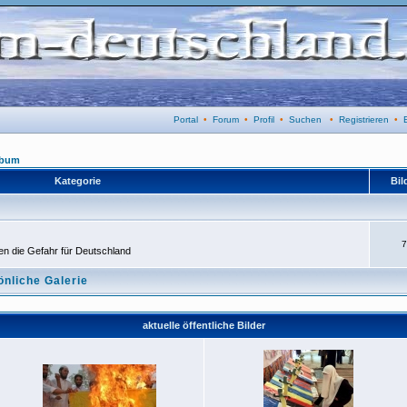
Portal
•
Forum
•
Profil
•
Suchen
•
Registrieren
•
lbum
Kategorie
Bil
7
n die Gefahr für Deutschland
önliche Galerie
aktuelle öffentliche Bilder