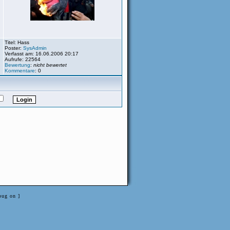
Titel: Hass
Poster:
SysAdmin
Verfasst am: 16.06.2006 20:17
Aufrufe: 22564
Bewertung
:
nicht bewertet
Kommentare
: 0
bug on ]