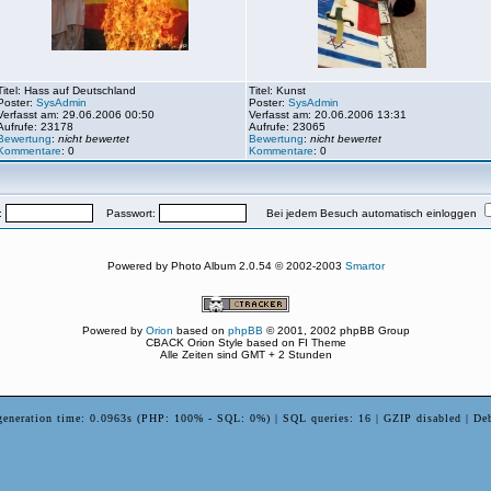
Titel: Hass auf Deutschland
Titel: Kunst
Poster:
SysAdmin
Poster:
SysAdmin
Verfasst am: 29.06.2006 00:50
Verfasst am: 20.06.2006 13:31
Aufrufe: 23178
Aufrufe: 23065
Bewertung
:
nicht bewertet
Bewertung
:
nicht bewertet
Kommentare
: 0
Kommentare
: 0
:
Passwort:
Bei jedem Besuch automatisch einloggen
Powered by Photo Album 2.0.54 © 2002-2003
Smartor
Powered by
Orion
based on
phpBB
© 2001, 2002 phpBB Group
CBACK Orion Style based on FI Theme
Alle Zeiten sind GMT + 2 Stunden
generation time: 0.0963s (PHP: 100% - SQL: 0%) | SQL queries: 16 | GZIP disabled | De