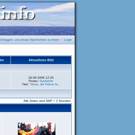
Einloggen, um private Nachrichten zu lesen
•
Login
der
Aktuellstes Bild
18.08.2006 12:20
Poster:
SysAdmin
Titel:
"Hurra, die Fahne br...
Alle Zeiten sind GMT + 2 Stunden