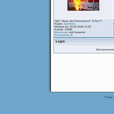
Titel: "Hurra, die Fahne brennt" O-Ton??
Poster:
SysAdmin
Verfasst am: 18.08.2006 12:20
Aufrufe: 23858
Bewertung
:
nicht bewertet
Kommentare
: 0
Login
Benutzername
[ Page 