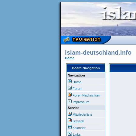
islam-deutschland.info
Home
Board Navigation
Navigation
Home
Forum
Foren Nachrichten
Impressum
Service
Mitgliederliste
Statistik
Kalender
Links