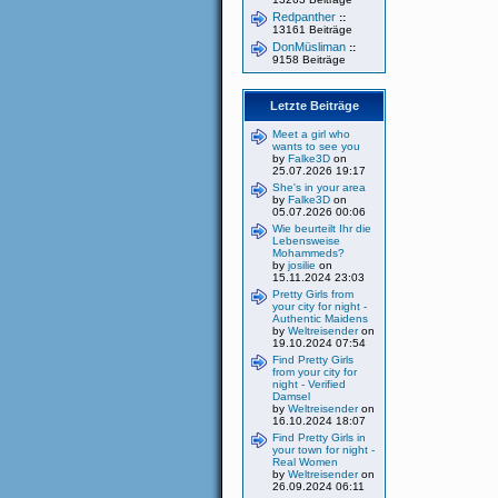
Redpanther
::
13161 Beiträge
DonMüsliman
::
9158 Beiträge
Letzte Beiträge
Meet a girl who
wants to see you
by
Falke3D
on
25.07.2026 19:17
She's in your area
by
Falke3D
on
05.07.2026 00:06
Wie beurteilt Ihr die
Lebensweise
Mohammeds?
by
josilie
on
15.11.2024 23:03
Pretty Girls from
your city for night -
Authentic Maidens
by
Weltreisender
on
19.10.2024 07:54
Find Pretty Girls
from your city for
night - Verified
Damsel
by
Weltreisender
on
16.10.2024 18:07
Find Pretty Girls in
your town for night -
Real Women
by
Weltreisender
on
26.09.2024 06:11