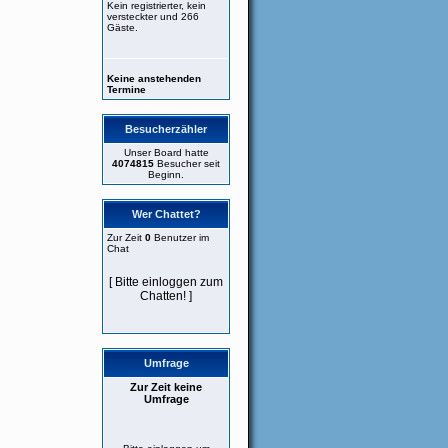
Kein registrierter, kein
versteckter und 266
Gäste.
Keine anstehenden
Termine
Besucherzähler
Unser Board hatte
4074815
Besucher seit
Beginn.
Wer Chattet?
Zur Zeit
0
Benutzer im
Chat
[ Bitte einloggen zum
Chatten! ]
Umfrage
Zur Zeit keine
Umfrage