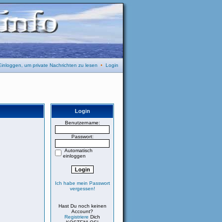
Einloggen, um private Nachrichten zu lesen
•
Login
Login
Benutzername:
Passwort:
Automatisch
einloggen
Ich habe mein Passwort
vergessen!
Hast Du noch keinen
Account?
Registriere
Dich