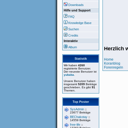
Downloads
Hilfe und Support
FAQ
Knowledge Base
Suchen
Credits
Interaktiv
Album
Herzlich 
Statistik
Home
Koranblog
Wir haben
4260
Forenregeln
registrierte Benutzer.
Der neueste Benutzer ist
yubaba
.
Unsere Benutzer haben
insgesamt
5209
Beiträge
geschrieben. Es gibt
91
Themen.
Top Poster
SysAdmin
::
23677 Beiträge
BEChakotay
::
14559 Beiträge
free-life
::
13263 Beiträge