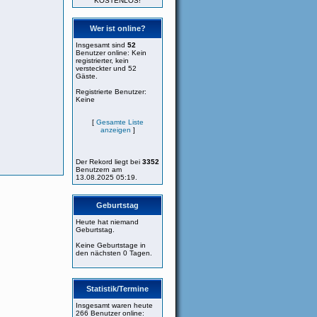
KOSTENLOS!
Wer ist online?
Insgesamt sind
52
Benutzer online: Kein
registrierter, kein
versteckter und 52
Gäste.
Registrierte Benutzer:
Keine
[
Gesamte Liste
anzeigen
]
Der Rekord liegt bei
3352
Benutzern am
13.08.2025 05:19.
Geburtstag
Heute hat niemand
Geburtstag.
Keine Geburtstage in
den nächsten 0 Tagen.
Statistik/Termine
Insgesamt waren heute
266 Benutzer online: