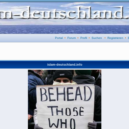
Portal
•
Forum
•
Profil
•
Suchen
•
Registrieren
•
islam-deutschland.info