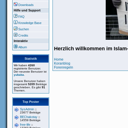
Downloads
Hilfe und Support
FAQ
Knowledge Base
Suchen
Credits
Interaktiv
Album
Herzlich willkommen im Isla
Statistik
Home
Koranblog
Wir haben
4260
Forenregeln
registrierte Benutzer.
Der neueste Benutzer ist
yubaba
.
Unsere Benutzer haben
insgesamt
5209
Beiträge
geschrieben. Es gibt
91
Themen.
Top Poster
SysAdmin
::
23677 Beiträge
BEChakotay
::
14559 Beiträge
free-life
::
13263 Beiträge