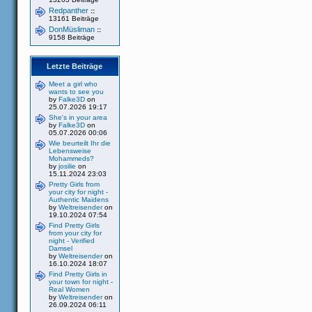
Redpanther
::
13161 Beiträge
DonMüsliman
::
9158 Beiträge
Letzte Beiträge
Meet a girl who
wants to see you
by
Falke3D
on
25.07.2026 19:17
She's in your area
by
Falke3D
on
05.07.2026 00:06
Wie beurteilt Ihr die
Lebensweise
Mohammeds?
by
josilie
on
15.11.2024 23:03
Pretty Girls from
your city for night -
Authentic Maidens
by
Weltreisender
on
19.10.2024 07:54
Find Pretty Girls
from your city for
night - Verified
Damsel
by
Weltreisender
on
16.10.2024 18:07
Find Pretty Girls in
your town for night -
Real Women
by
Weltreisender
on
26.09.2024 06:11