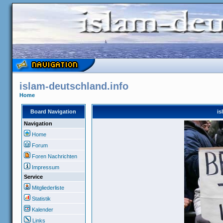
islam-deutschland.info
Home
Board Navigation
is
Navigation
Home
Forum
Foren Nachrichten
Impressum
Service
Mitgliederliste
Statistik
Kalender
Links