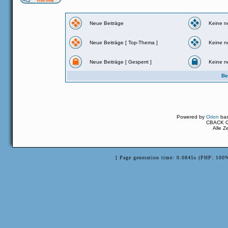
Neue Beiträge
Keine n
Neue Beiträge [ Top-Thema ]
Keine n
Neue Beiträge [ Gesperrt ]
Keine n
Be
Powered by
Orion
ba
CBACK Or
Alle Z
[ Page generation time: 0.0845s (PHP: 100%