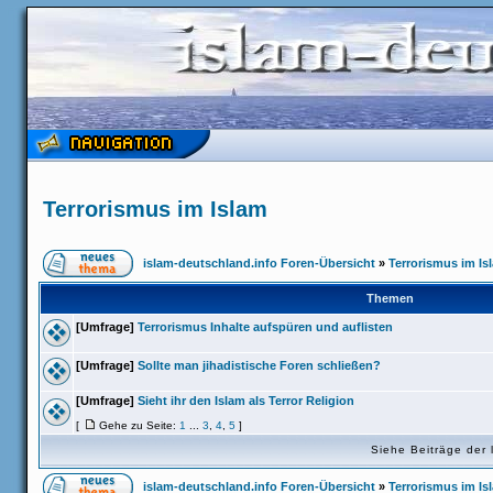
Terrorismus im Islam
islam-deutschland.info Foren-Übersicht
»
Terrorismus im Is
Themen
[Umfrage]
Terrorismus Inhalte aufspüren und auflisten
[Umfrage]
Sollte man jihadistische Foren schließen?
[Umfrage]
Sieht ihr den Islam als Terror Religion
[
Gehe zu Seite:
1
...
3
,
4
,
5
]
Siehe Beiträge der 
islam-deutschland.info Foren-Übersicht
»
Terrorismus im Is