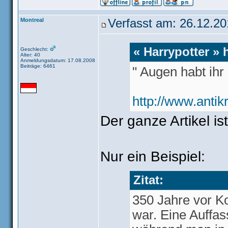
Montreal
Verfasst am: 26.12.20
« Harrypotter » 
Geschlecht:
Alter: 40
Anmeldungsdatum: 17.08.2008
Beiträge: 6461
" Augen habt ihr a
http://www.antik
Der ganze Artikel is
Nur ein Beispiel:
Zitat:
350 Jahre vor Ko
war. Eine Auffas