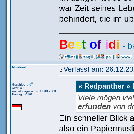
war Zeit seines Leb
behindert, die im üb
_______________
B
e
s
t
o
f
i
d
i
- b
Montreal
Verfasst am: 26.12.20
« Redpanther » 
Geschlecht:
Alter: 40
Anmeldungsdatum: 17.08.2008
Beiträge: 6461
Viele mögen viel
erfunden
von d
Ein schneller Blick 
also ein Papiermusl