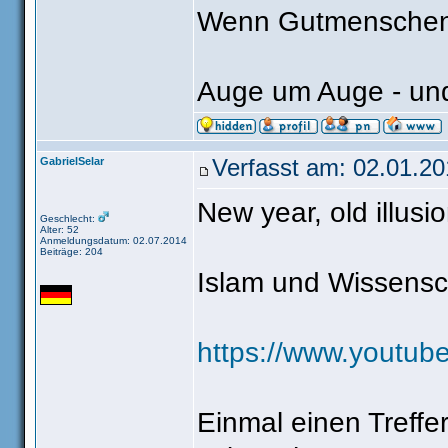
Wenn Gutmenschen-Cr
Auge um Auge - und
GabrielSelar
Verfasst am: 02.01.20
New year, old illusi
Geschlecht:
Alter: 52
Anmeldungsdatum: 02.07.2014
Beiträge: 204
Islam und Wissensch
https://www.youtu
Einmal einen Treffe