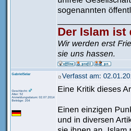
sogenannten öffentl
_______________
Der Islam ist
Wir werden erst Fri
sie uns hassen.
GabrielSelar
Verfasst am: 02.01.20
Eine Kritik dieses A
Geschlecht:
Alter: 52
Anmeldungsdatum: 02.07.2014
Beiträge: 204
Einen einzigen Punkt
und in diversen Art
sie ihnen an. Islam