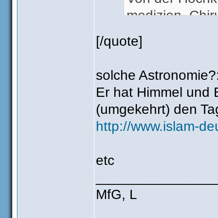
medizien, Chir
[/quote]
solche Astronomie?
Er hat Himmel und E
(umgekehrt) den Ta
http://www.islam-d
etc
_______________
MfG, L