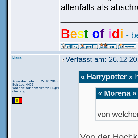
allenfalls als absc
_______________
B
e
s
t
o
f
i
d
i
- b
Llana
Verfasst am: 26.12.20
« Harrypotter » 
Anmeldungsdatum: 27.10.2006
Beiträge: 4497
Wohnort: auf dem siebten Hügel
« Morena »
obenang
von welcher
Von der Hochku