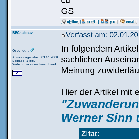
cu
GS
BEChakotay
Verfasst am: 02.01.20
In folgendem Artike
Geschlecht:
sachlichen Auseina
Anmeldungsdatum: 03.04.2009
Beiträge: 14559
Wohnort: in einem freien Land
Meinung zuwiderläuf
Hier der Artikel mit
"Zuwanderung
Werner Sinn u
Zitat: