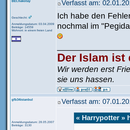
BEChakotay
Verfasst am: 02.01.20
Ich habe den Fehler
Geschlecht:
nochmal im "Pegida"
Anmeldungsdatum: 03.04.2009
Beiträge: 14559
Wohnort: in einem freien Land
_______________
Der Islam ist
Wir werden erst Fri
sie uns hassen.
gfb34istanbul
Verfasst am: 07.01.20
« Harrypotter » 
Anmeldungsdatum: 28.05.2007
Beiträge: 3130