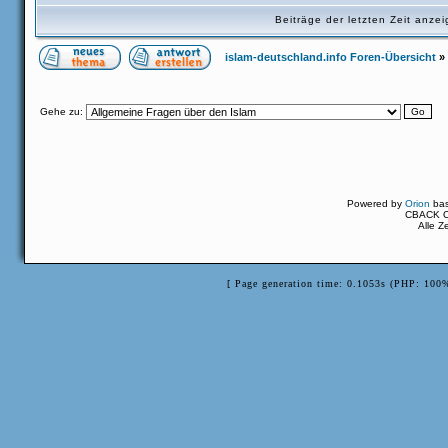
Beiträge der letzten Zeit anz
islam-deutschland.info Foren-Übersicht
»
Gehe zu:
Powered by
Orion
ba
CBACK Or
Alle Z
[ Page generation time: 0.1053s (PHP: 100%