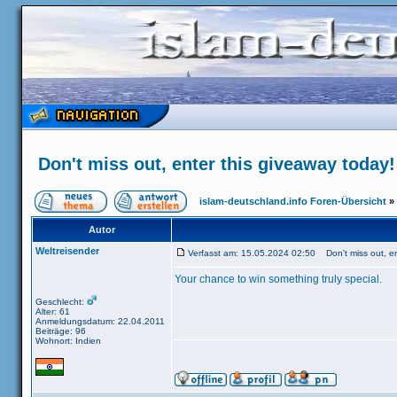
Don't miss out, enter this giveaway today!
islam-deutschland.info Foren-Übersicht
»
Autor
Weltreisender
Verfasst am: 15.05.2024 02:50 Don't miss out, en
Your chance to win something truly special.
Geschlecht:
Alter: 61
Anmeldungsdatum: 22.04.2011
Beiträge: 96
Wohnort: Indien