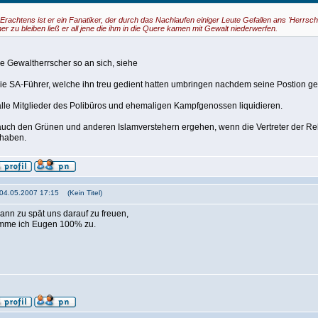
Erachtens ist er ein Fanatiker, der durch das Nachlaufen einiger Leute Gefallen ans 'Herrsc
er zu bleiben ließ er all jene die ihm in die Quere kamen mit Gewalt niederwerfen.
e Gewaltherrscher so an sich, siehe
ß die SA-Führer, welche ihn treu gedient hatten umbringen nachdem seine Postion gef
ß alle Mitglieder des Polibüros und ehemaligen Kampfgenossen liquidieren.
 auch den Grünen und anderen Islamverstehern ergehen, wenn die Vertreter der Re
 haben.
 04.05.2007 17:15 (Kein Titel)
dann zu spät uns darauf zu freuen,
imme ich Eugen 100% zu.