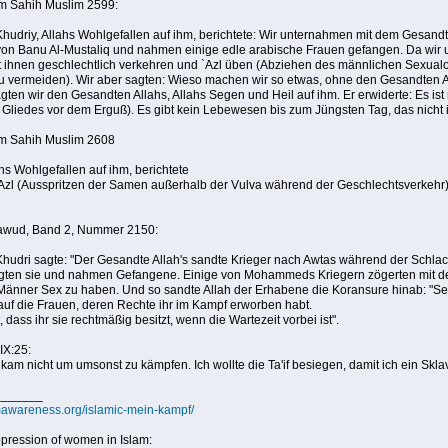
im Sahih Muslim 2599:
Khudriy, Allahs Wohlgefallen auf ihm, berichtete: Wir unternahmen mit dem Gesandt
on Banu Al-Mustaliq und nahmen einige edle arabische Frauen gefangen. Da wir u
it ihnen geschlechtlich verkehren und `Azl üben (Abziehen des männlichen Sexu
 vermeiden). Wir aber sagten: Wieso machen wir so etwas, ohne den Gesandten Al
gten wir den Gesandten Allahs, Allahs Segen und Heil auf ihm. Er erwiderte: Es ist 
Gliedes vor dem Erguß). Es gibt kein Lebewesen bis zum Jüngsten Tag, das nicht 
im Sahih Muslim 2608
hs Wohlgefallen auf ihm, berichtete
`Azl (Ausspritzen der Samen außerhalb der Vulva während der Geschlechtsverkehr) in
wud, Band 2, Nummer 2150:
Khudri sagte: "Der Gesandte Allah's sandte Krieger nach Awtas während der Schlac
egten sie und nahmen Gefangene. Einige von Mohammeds Kriegern zögerten mit d
änner Sex zu haben. Und so sandte Allah der Erhabene die Koransure hinab: "Sex 
 auf die Frauen, deren Rechte ihr im Kampf erworben habt.
 dass ihr sie rechtmäßig besitzt, wenn die Wartezeit vorbei ist".
IX:25:
ch kam nicht um umsonst zu kämpfen. Ich wollte die Ta'if besiegen, damit ich ein S
_______
ismawareness.org/islamic-mein-kampf/
ppression of women in Islam: