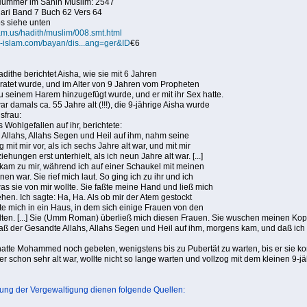
 Nummer im Sahih Muslim: 2547
ari Band 7 Buch 62 Vers 64
os siehe unten
lam.us/hadith/muslim/008.smt.html
al-islam.com/bayan/dis...ang=ger&ID
€6
adithe berichtet Aisha, wie sie mit 6 Jahren
atet wurde, und im Alter von 9 Jahren vom Propheten
einem Harem hinzugefügt wurde, und er mit ihr Sex hatte.
damals ca. 55 Jahre alt (!!!), die 9-jährige Aisha wurde
sfrau:
s Wohlgefallen auf ihr, berichtete:
Allahs, Allahs Segen und Heil auf ihm, nahm seine
mit mir vor, als ich sechs Jahre alt war, und mit mir
ehungen erst unterhielt, als ich neun Jahre alt war. [...]
m zu mir, während ich auf einer Schaukel mit meinen
nen war. Sie rief mich laut. So ging ich zu ihr und ich
was sie von mir wollte. Sie faßte meine Hand und ließ mich
ehen. Ich sagte: Ha, Ha. Als ob mir der Atem gestockt
rte mich in ein Haus, in dem sich einige Frauen von den
en. [...] Sie (Umm Roman) überließ mich diesen Frauen. Sie wuschen meinen Kop
aß der Gesandte Allahs, Allahs Segen und Heil auf ihm, morgens kam, und daß ich 
hatte Mohammed noch gebeten, wenigstens bis zu Pubertät zu warten, bis er sie ko
 er schon sehr alt war, wollte nicht so lange warten und vollzog mit dem kleinen 9-
rung der Vergewaltigung dienen folgende Quellen: