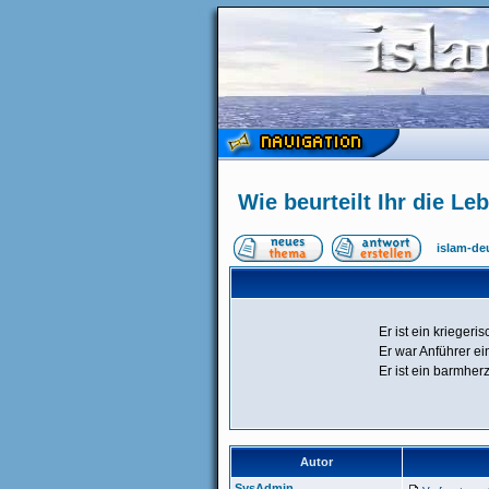
Wie beurteilt Ihr die 
islam-de
Er ist ein kriege
Er war Anführer e
Er ist ein barmhe
Autor
SysAdmin