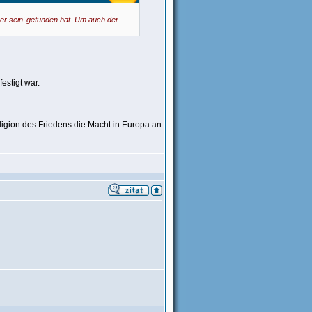
her sein' gefunden hat. Um auch der
estigt war.
ligion des Friedens die Macht in Europa an