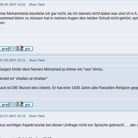
 09.05.2007 14:32 (Kein Titel)
se Mohammeds beurteile ich gar nicht, da ich damals nicht dabei war und ich k.A.
ammed leben zu müssen hat in meinen Augen den letzten Schuß nicht gehört, sprich
ben.
 17.05.2007 23:21 (Kein Titel)
fuegen hinter dem Namen Mohamed ja immer ein "sas" Hinzu.
eutet es" shaitan-al-shaitan"
ack ist DIE Wurzel des Uebels. Er hat eine 1400 Jahre alte Parasiten-Religion geg
 02.07.2007 02:15 (Kein Titel)
aus wichtiger Aspekt wurde bei dieser Umfrage nicht zur Sprache gebracht.......der 