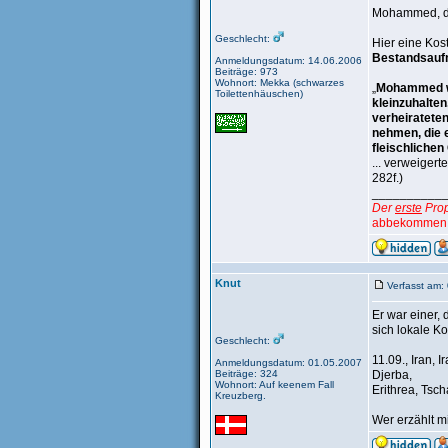
Mohammed, d
Geschlecht:
Hier eine Kos
Bestandsauf
Anmeldungsdatum: 14.06.2006
Beiträge: 973
Wohnort: Mekka (schwarzes
„
Mohammed war
Toilettenhäuschen)
kleinzuhalten
verheiratete
nehmen, die e
fleischliche
... verweiger
282f.)
__________
Der
erste
Prop
abbekommen, 
Knut
Verfasst am:
Er war einer,
sich lokale K
Geschlecht:
11.09., Iran, 
Anmeldungsdatum: 01.05.2007
Beiträge: 324
Djerba,
Wohnort: Auf keenem Fall
Erithrea, Tsc
Kreuzberg.
Wer erzählt m