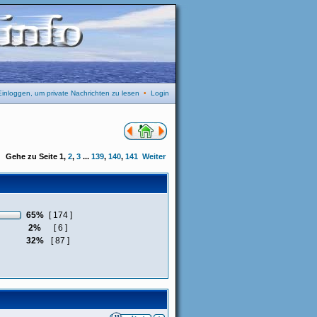
Einloggen, um private Nachrichten zu lesen
•
Login
Gehe zu Seite
1
,
2
,
3
...
139
,
140
,
141
Weiter
65%
[ 174 ]
2%
[ 6 ]
32%
[ 87 ]