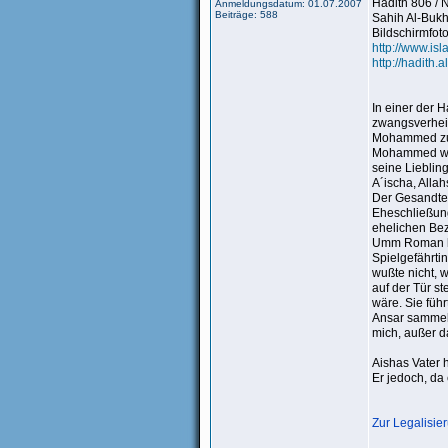
Hadith 806 /
Anmeldungsdatum: 01.07.2007
Beiträge: 588
Sahih Al-Bukh
Bildschirmfot
http://www.is
http://hadith.
In einer der H
zwangsverheir
Mohammed zu s
Mohammed war 
seine Liebling
A´ischa, Allah
Der Gesandte 
Eheschließung 
ehelichen Bezi
Umm Roman ka
Spielgefährtin
wußte nicht, 
auf der Tür st
wäre. Sie füh
Ansar sammelt
mich, außer d
Aishas Vater 
Er jedoch, da
Zur Legalisie