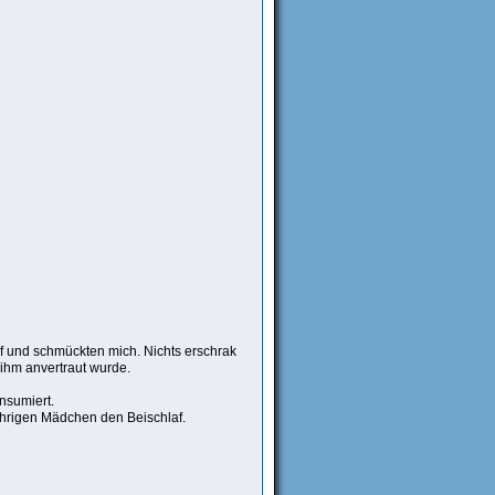
f und schmückten mich. Nichts erschrak
ihm anvertraut wurde.
nsumiert.
jährigen Mädchen den Beischlaf.