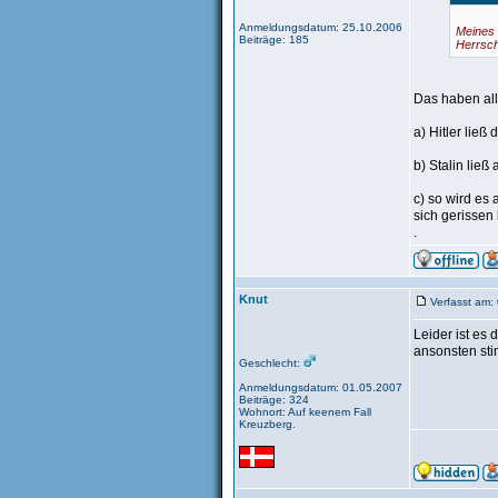
Anmeldungsdatum: 25.10.2006
Meines 
Beiträge: 185
Herrsch
Das haben all
a) Hitler lie
b) Stalin lie
c) so wird es
sich gerissen
.
Knut
Verfasst am:
Leider ist es 
ansonsten st
Geschlecht:
Anmeldungsdatum: 01.05.2007
Beiträge: 324
Wohnort: Auf keenem Fall
Kreuzberg.