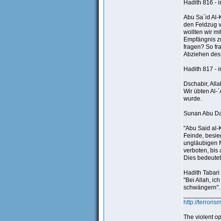
Hadith 816 - 
Abu Sa`id Al-
den Feldzug v
wollten wir m
Empfängnis zu
fragen? So fra
Abziehen des 
Hadith 817 - 
Dschabir, Alla
Wir übten Al-
wurde.
Sunan Abu Da
"Abu Said al-
Feinde, besi
ungläubigen M
verboten, bis
Dies bedeutet,
Hadith Tabari 
"Bei Allah, i
schwängern".
__________
http://terror
The violent o