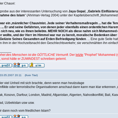
er Chauvi:
tprobe aus der interessanten Untersuchung von
Jaya Gopal
, „
Gabriels Einflüsteru
nahme des Islam
“ (Ahriman-Verlag 2004) unter der Kapitelüberschrift „Mohammed 
 ein ‚männlicher Chauvinist. Jede seiner Verhaltensmaßregeln ... hat die Ten
. ... Er und seine Gefährten, von denen jeder ebenfalls einen ordentlichen Harem
n sich neu, wie es ihnen beliebte. MEHR NOCH als diese nahm sich Mohammed
r wollte, und der Herr im Himmel war nur zu bereit, moralische Bedenken über B
n Gelüste Seines Gesandten auf Erden Befriedigung fänden
. ... Eine gute Seite h
ten ihm in der Hochzeitsnacht den Geschlechtsverkehr; sie verschmähten ihn einfach,
_______
het des Menschen ist die GÖTTLICHE Vernunft
. Der
letzte
"Prophet" Mohammed (sm
sonst hätte er ZUMINDEST schreiben gelernt.
 03.05.2007 20:11 (Kein Titel)
 der viel Unheil mit sich brachte, denn wenn man heutzutage
onflikte oder terroristische Organisationen anschaut dann kann man klar erkennen ,d
Irak, Kosovo, Darfour, London, Madrid, Afganistan, Algerien, Nahostkonflikt, Bali, K
had, Uzbekistan usw usw.
ir dann noch vom friedlichen Islam?