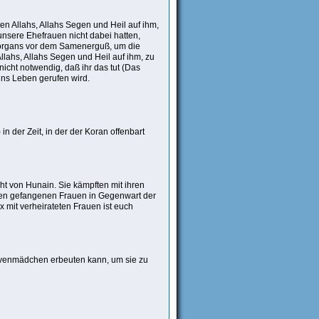
en Allahs, Allahs Segen und Heil auf ihm,
nsere Ehefrauen nicht dabei hatten,
alorgans vor dem Samenerguß, um die
lahs, Allahs Segen und Heil auf ihm, zu
nicht notwendig, daß ihr das tut (Das
ins Leben gerufen wird.
 der Zeit, in der der Koran offenbart
ht von Hunain. Sie kämpften mit ihren
en gefangenen Frauen in Gegenwart der
mit verheirateten Frauen ist euch
klavenmädchen erbeuten kann, um sie zu