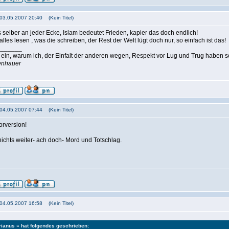
 03.05.2007 20:40 (Kein Titel)
 selber an jeder Ecke, Islam bedeutet Frieden, kapier das doch endlich!
lles lesen , was die schreiben, der Rest der Welt lügt doch nur, so einfach ist das!
_______
t ein, warum ich, der Einfalt der anderen wegen, Respekt vor Lug und Trug haben so
enhauer
 04.05.2007 07:44 (Kein Titel)
orversion!
nichts weiter- ach doch- Mord und Totschlag.
 04.05.2007 16:58 (Kein Titel)
rianus » hat folgendes geschrieben: