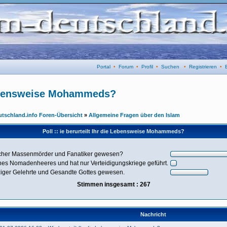
Portal
•
Forum
•
Profil
•
Suchen
•
Registrieren
•
Lebensweise Mohammeds?
utschland.info Foren-Übersicht
»
Allgemeine Fragen über den Islam
Poll :: ie berurteilt Ihr die Lebensweise Mohammeds?
rischer Massenmörder und Fanatiker gewesen?
ines Nomadenheeres und hat nur Verteidigungskriege geführt.
rziger Gelehrte und Gesandte Gottes gewesen.
Stimmen insgesamt : 267
Nachricht