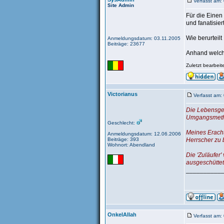
Verfasst am
Site Admin
Für die Einen
und fanatisier
Wie berurtei
Anmeldungsdatum: 03.11.2005
Beiträge: 23677
Anhand welch
Zuletzt bearbei
Victorianus
Verfasst am:
Die Lebensges
Umgangsmetho
Geschlecht:
Meines Eracht
Anmeldungsdatum: 12.06.2006
Beiträge: 393
Herrscher zu 
Wohnort: Abendland
Die 'Zuläufer'
ausgeschüttet
__________
OnkelAllah
Verfasst am: