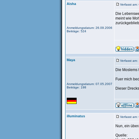
Aisha
Verfasst am:
Die Lebenswei
meint wie Moh
zurückgeblie
Anmeldungsdatum: 26.09.2006
Beiträge: 524
Maya
Verfasst am:
Die Moslems 
Fuer mich bed
Anmeldungsdatum: 07.05.2007
Beiträge: 198
Dieser Drecks
illuminatus
Verfasst am:
Nun, ein über
Quelle: