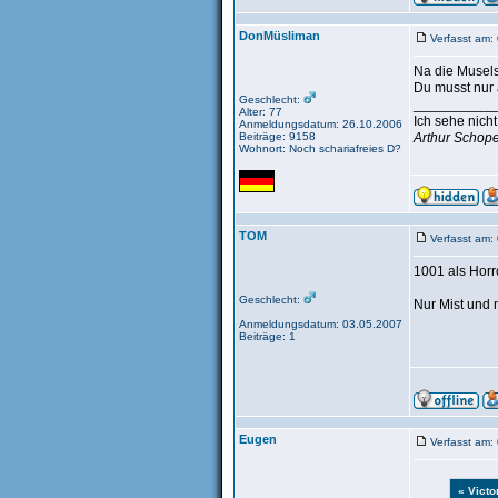
DonMüsliman
Verfasst am:
Na die Musels
Du musst nur a
Geschlecht:
__________
Alter: 77
Ich sehe nich
Anmeldungsdatum: 26.10.2006
Beiträge: 9158
Arthur Schop
Wohnort: Noch schariafreies D?
TOM
Verfasst am:
1001 als Horr
Geschlecht:
Nur Mist und 
Anmeldungsdatum: 03.05.2007
Beiträge: 1
Eugen
Verfasst am:
« Victo