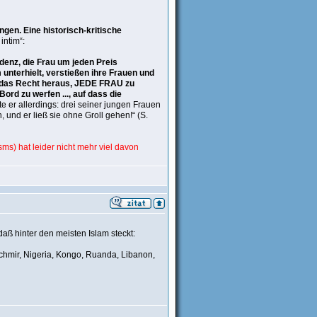
ngen. Eine historisch-kritische
intim“:
denz, die Frau um jeden Preis
 unterhielt, verstießen ihre Frauen und
 das Recht heraus, JEDE FRAU zu
ord zu werfen ..., auf dass die
atte er allerdings: drei seiner jungen Frauen
 und er ließ sie ohne Groll gehen!“ (S.
s) hat leider nicht mehr viel davon
aß hinter den meisten Islam steckt:
aschmir, Nigeria, Kongo, Ruanda, Libanon,