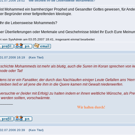
: 01.07.2006 16:02 Wie beurteilt Ihr die Lebensweise Mohammeds?
 ist Mohammed ein barmherziger Prophet und Gesandter Gottes gewesen, für And
ter Begründer einer tiefgreifenden Ideologie.
lt Ihr die Lebensweise Mohammeds?
er Überlieferungen oder Merkmale und Geschehnisse bildet Ihr Euch Eure Meinu
tet von SysAdmin am 03.05.2007 18:41, insgesamt einmal bearbeitet
 01.07.2006 16:19 (Kein Titel)
chichte Mohammeds ist mehr als blutig, auch die Suren im Koran sprechen von ke
de oder Tat!
ens ist er ein Fanatiker, der durch das Nachlaufen einiger Leute Gefallen ans 'Her
bleiben ließ er all jene die ihm in die Quere kamen mit Gewalt niederwerfen.
 versuchte er (leider mit Erfolg) zu halten indem er ihnen weltliche Wünsche, als P
 werden sollten, vorschwärmte.
_______
Wir halten durch!
 02.07.2006 20:39 (Kein Titel)