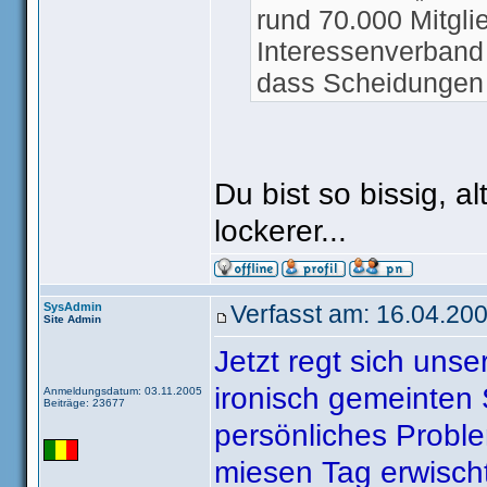
rund 70.000 Mitglie
Interessenverband 
dass Scheidungen
abgenickt werden s
ist die Rolle des 
weiterhin zusamme
Du bist so bissig, 
Aufgabe, die wir h
lockerer...
sagte Mahmoud Ald
Organisation.
SysAdmin
Verfasst am: 16.04.200
Site Admin
Das staatliche sc
Jetzt regt sich uns
Forderungskatalog
ironisch gemeinten 
Hauptnachrichtens
Anmeldungsdatum: 03.11.2005
Beiträge: 23677
Königreich diskutie
persönliches Problem
miesen Tag erwischt