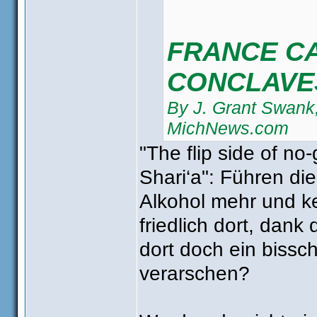
FRANCE C
CONCLAVE
By J. Grant Swank,
MichNews.com
Apr 17, 2007
"The flip side of no
Shari‘a": Führen die
http://www.michne
Alkohol mehr und ke
friedlich dort, dan
dort doch ein bissc
verarschen?