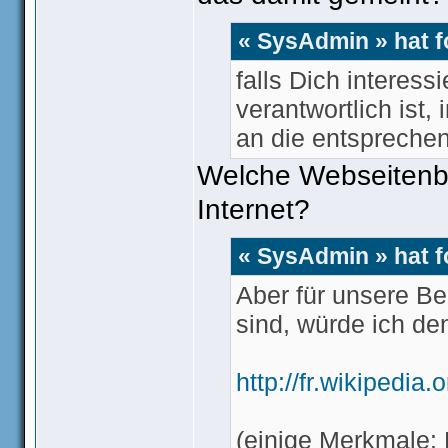
geläufig sein
« SysAdmin » hat 
falls Dich interessi
verantwortlich ist
an die entspreche
Welche Webseitenbe
Internet?
« SysAdmin » hat 
Aber für unsere Be
sind, würde ich den
http://fr.wikipedia
(einige Merkmale: 