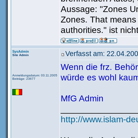
means that these ar
Aussage: "Zones Ur
Zones. That means t
Mag vielleicht ein 
Bezirken, in denen 
authorities." ist ni
kaum brennende Au
so geschehen bei 
SysAdmin
Verfasst am: 22.04.200
franz."Problembezi
Site Admin
Wenn die frz. Behör
Ich weiss nicht, w
würde es wohl kaum
Anmeldungsdatum: 03.11.2005
Beiträge: 23677
erwähnt, in allen 
MfG Admin
_______________
http://www.islam-de