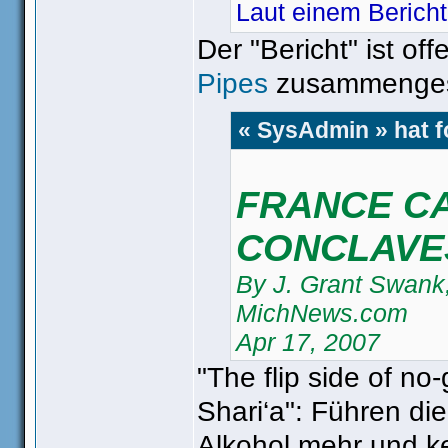
Laut einem Bericht
Der "Bericht" ist o
Pipes
zusammenges
« SysAdmin » hat 
FRANCE C
CONCLAVE
By J. Grant Swank,
MichNews.com
Apr 17, 2007
"The flip side of no
http://www.michne
Shari‘a": Führen die
Alkohol mehr und ke