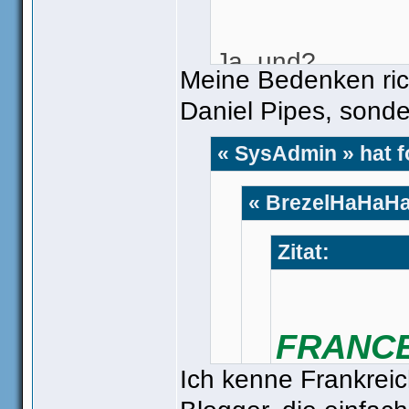
Ja, und?
Meine Bedenken rich
Daniel Pipes ist
Daniel Pipes, sond
Kolumnist, spric
Wahrheitsgehalt 
« SysAdmin » hat 
« BrezelHaHaHaL
Zitat:
FRANCE
Ich kenne Frankreic
MUSLI