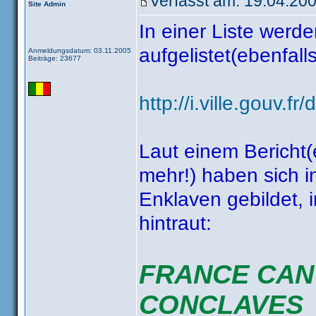
Verfasst am: 19.04.200
Site Admin
In einer Liste werd
aufgelistet(ebenfal
Anmeldungsdatum: 03.11.2005
Beiträge: 23677
http://i.ville.gouv.
Laut einem Bericht(e
mehr!) haben sich i
Enklaven gebildet, i
hintraut:
FRANCE CAN
CONCLAVES