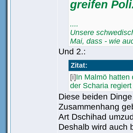
greifen Poli
....
Unsere schwedische
Mai, dass - wie au
der Polizei bekann
Und 2.:
Muslime handele, d
Zitat:
[i]
In Malmö hatten 
der Scharia regier
Diese beiden Dinge
Zusammenhang gebra
Art Dschihad umzu
Deshalb wird auch b