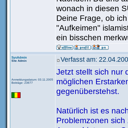
eine schreibt
wonach in diesen SU
Schäufchen n
Deine Frage, ob ich
Amerikaner s
"Aufkeimen" islami
europäischen 
ein bisschen merkw
Haufen und wi
erkennen: Ach
wenn es in ein
SysAdmin
Verfasst am: 22.04.200
Site Admin
stimmen.
Jetzt stellt sich nu
möglichen Erstarken 
Anmeldungsdatum: 03.11.2005
Beiträge: 23677
gegenüberstehst.
Natürlich ist es nac
Problemzonen sich z