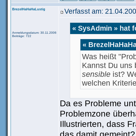
BrezelHaHaHaLustig
Verfasst am: 21.04.200
« SysAdmin » hat 
Anmeldungsdatum: 30.11.2006
Beiträge: 722
« BrezelHaHaHaL
Was heißt "Pro
Kannst Du uns b
sensible
ist? We
welchen Kriteri
Da es Probleme unte
Problemzone überhau
Guten Abend!
Illustrierten, dass
das damit gemeint?
Der Begriff der "