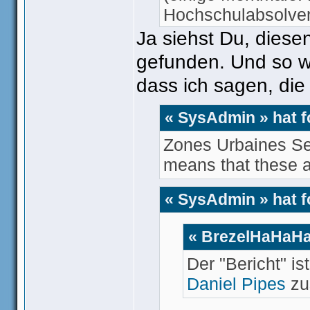
Hochschulabsolven
Ja siehst Du, diese
gefunden. Und so w
dass ich sagen, die
« SysAdmin » hat 
Zones Urbaines Se
means that these ar
« SysAdmin » hat 
« BrezelHaHaHaL
Der "Bericht" i
Daniel Pipes
zu