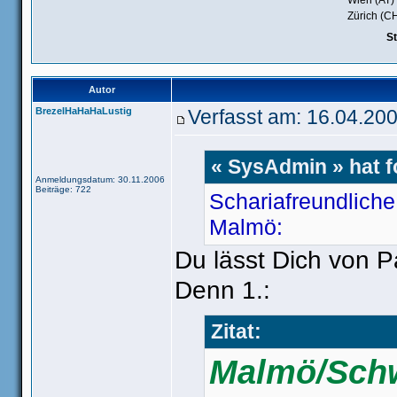
Wien (AT)
Zürich (C
S
Autor
BrezelHaHaHaLustig
Verfasst am: 16.04.200
« SysAdmin » hat 
Anmeldungsdatum: 30.11.2006
Beiträge: 722
Schariafreundlich
Malmö:
Du lässt Dich von 
Denn 1.:
Zitat:
Malmö/Sch