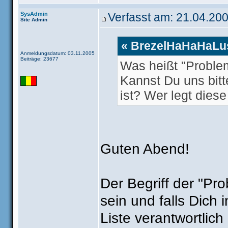
SysAdmin
Verfasst am: 21.04.200
Site Admin
« BrezelHaHaHaLus
Anmeldungsdatum: 03.11.2005
Beiträge: 23677
Was heißt "Probl
Kannst Du uns bitt
ist? Wer legt dies
Guten Abend!
Der Begriff der "Pro
sein und falls Dich i
Liste verantwortlic