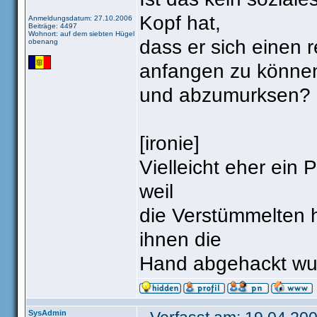
Kopf hat,
Anmeldungsdatum: 27.10.2006
Beiträge: 4497
Wohnort: auf dem siebten Hügel
dass er sich einen 
obenang
anfangen zu können
und abzumurksen?
[ironie]
Vielleicht eher ein
weil
die Verstümmelten 
ihnen die
Hand abgehackt wur
SysAdmin