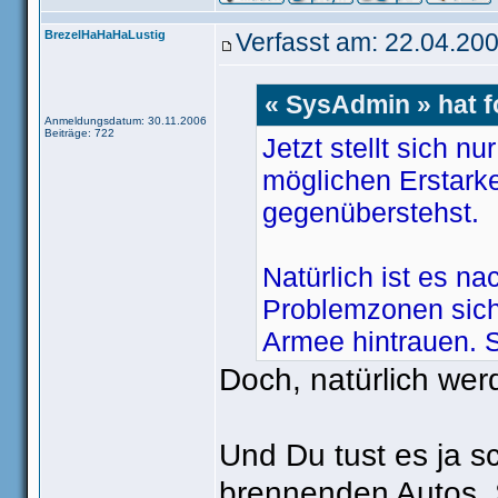
BrezelHaHaHaLustig
Verfasst am: 22.04.200
« SysAdmin » hat 
Anmeldungsdatum: 30.11.2006
Beiträge: 722
Jetzt stellt sich n
möglichen Erstarken
gegenüberstehst.
Natürlich ist es na
Problemzonen sich 
Armee hintrauen. 
Frankreich gegeben,
Doch, natürlich wer
Teilen Deutschland
Und Du tust es ja s
"Zones Urbaines S
brennenden Autos, 