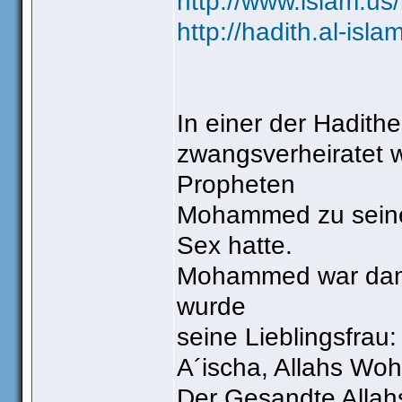
http://www.islam.us
http://hadith.al-is
In einer der Hadithe
zwangsverheiratet 
Propheten
Mohammed zu seinem
Sex hatte.
Mohammed war damals
wurde
seine Lieblingsfrau:
A´ischa, Allahs Wohl
Der Gesandte Allah