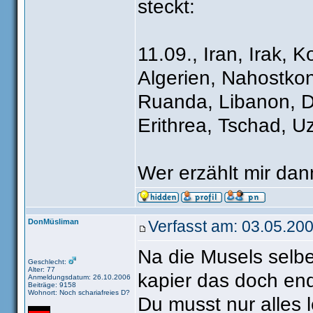
steckt:
11.09., Iran, Irak, 
Algerien, Nahostkonf
Ruanda, Libanon, D
Erithrea, Tschad, U
Wer erzählt mir dan
DonMüsliman
Verfasst am: 03.05.200
Na die Musels selbe
Geschlecht:
Alter: 77
kapier das doch end
Anmeldungsdatum: 26.10.2006
Beiträge: 9158
Wohnort: Noch schariafreies D?
Du musst nur alles 