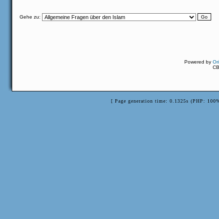
Gehe zu:
Powered by
Or
CB
[ Page generation time: 0.1325s (PHP: 100%