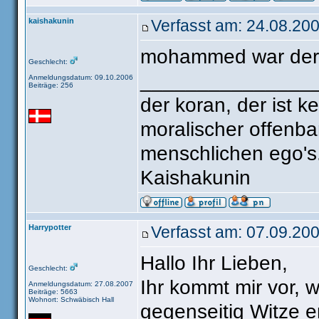
kaishakunin
Verfasst am: 24.08.200
mohammed war der e
Geschlecht:
_______________
Anmeldungsdatum: 09.10.2006
Beiträge: 256
der koran, der ist k
moralischer offenba
menschlichen ego's
Kaishakunin
Harrypotter
Verfasst am: 07.09.200
Hallo Ihr Lieben,
Geschlecht:
Ihr kommt mir vor, w
Anmeldungsdatum: 27.08.2007
Beiträge: 5663
Wohnort: Schwäbisch Hall
gegenseitig Witze e