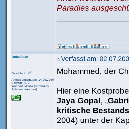
Paradies ausgeschü
_______________
OnkelAllah
Verfasst am: 02.07.200
Mohammed, der Cha
Geschlecht:
Anmeldungsdatum: 14.06.2006
Beiträge: 973
Wohnort: Mekka (schwarzes
Hier eine Kostprob
Toilettenhäuschen)
Jaya Gopal
, „
Gabri
kritische Bestand
2004) unter der Kap