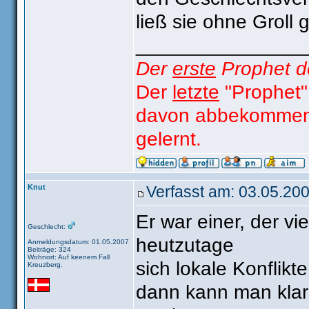
ließ sie ohne Groll 
_______________
Der
erste
Prophet d
Der
letzte
"Prophet"
davon abbekommen,
gelernt.
Knut
Verfasst am: 03.05.200
Er war einer, der v
Geschlecht:
heutzutage
Anmeldungsdatum: 01.05.2007
Beiträge: 324
Wohnort: Auf keenem Fall
sich lokale Konflikt
Kreuzberg.
dann kann man klar