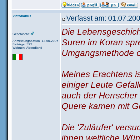
Victorianus
Verfasst am: 01.07.200
Die Lebensgeschich
Geschlecht:
Suren im Koran spr
Anmeldungsdatum: 12.06.2006
Beiträge: 393
Wohnort: Abendland
Umgangsmethode od
Meines Erachtens is
einiger Leute Gefal
auch der Herrscher z
Quere kamen mit Ge
Die 'Zuläufer' versu
ihnen weltliche Wün