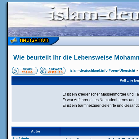
Wie beurteilt Ihr die Lebensweise Moha
islam-deutschland.info Foren-Übersicht
»
Poll :: ie 
Er ist ein kriegerischer Massenmörder und F
Er war Anführer eines Nomadenheeres und hat
Er ist ein barmherziger Gelehrte und Gesand
Autor
SysAdmin