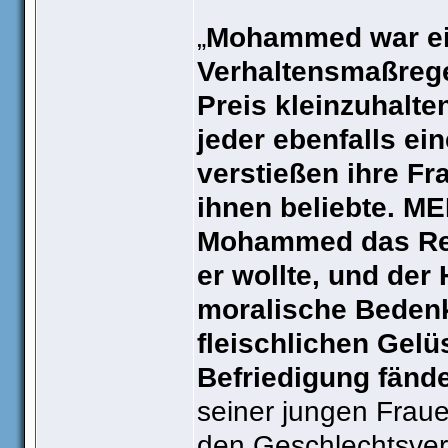
„
Mohammed war ein
Verhaltensmaßregel
Preis kleinzuhalte
jeder ebenfalls ei
verstießen ihre Fr
ihnen beliebte. M
Mohammed das Rec
er wollte, und der
moralische Bedenke
fleischlichen Gel
Befriedigung fänd
seiner jungen Fraue
den Geschlechtsverk