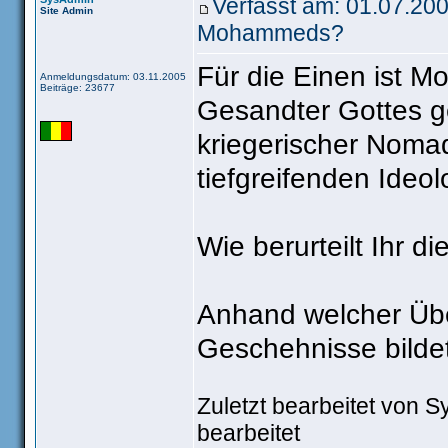
Verfasst am: 01.07.20
Site Admin
Mohammeds?
Für die Einen ist 
Anmeldungsdatum: 03.11.2005
Beiträge: 23677
Gesandter Gottes g
kriegerischer Nomad
tiefgreifenden Ideol
Wie berurteilt Ihr
Anhand welcher Übe
Geschehnisse bilde
Zuletzt bearbeitet von 
bearbeitet